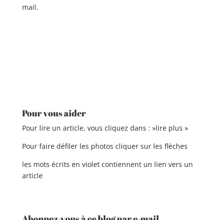
mail.
A
l
t
e
r
Pour vous aider
n
a
Pour lire un article, vous cliquez dans : »lire plus »
t
Pour faire défiler les photos cliquer sur les flèches
i
v
les mots écrits en violet contiennent un lien vers un
e
article
:
Abonnez-vous à ce blog par e-mail.